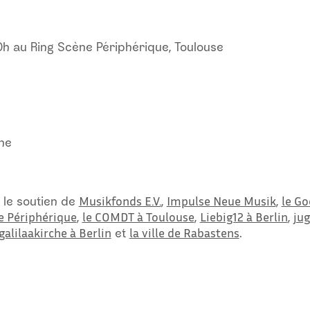
0h au Ring Scène Périphérique, Toulouse
one
Musikfonds E.V.
Impulse Neue Musik
le Go
 le soutien de
,
,
e Périphérique
le COMDT à Toulouse
Liebig12 à Berlin
ju
,
,
,
lilaakirche à Berlin
la ville de Rabastens
et
.